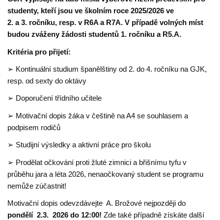
studenty, kteří jsou ve školním roce 2025/2026 ve
2. a 3. ročníku, resp. v R6A a R7A. V případě volných míst
budou zváženy žádosti studentů 1. ročníku a R5.A.
Kritéria pro přijetí:
➢ Kontinuální studium španělštiny od 2. do 4. ročníku na GJK,
resp. od sexty do oktávy
➢ Doporučení třídního učitele
➢ Motivační dopis žáka v češtině na A4 se souhlasem a
podpisem rodičů
➢ Studijní výsledky a aktivní práce pro školu
➢ Prodělat očkování proti žluté zimnici a břišnímu tyfu v
průběhu jara a léta 2026, nenaočkovaný student se programu
nemůže zúčastnit!
Motivační dopis odevzdávejte A. Brožové nejpozději do
pondělí 2.3. 2026 do 12:00!
Zde také případně získáte další