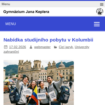
Menu
MENU
Nabídka studijního pobytu v Kolumbii
17.02.2026
webmaster
Cizí jazyk
,
Univerzity
zahraniční