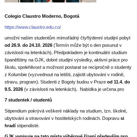
Colegio Claustro Moderno, Bogotá
https://www.claustro.edu.co/
umožní našim studentům mimořádný čtyřtýdenní studijní pobyt
od 26.9. do 24.10. 2026
(Termín může být o den posunut v
závislosti na letenkách)
.
Předpokladem je kontinuální studium
španělštiny na GJK, dobré studijní výsledky, aktivní práce pro
školu, spolehlivost a možnost postarat se recipročně o studenty
z Kolumbie (vyzvednout na letišti, zajistit ubytování v rodině,
stravu, program). Studenti z Bogoty budou v Praze
od 11.4. do
9.5. 2026
(v závislosti na letenkách)
.
Nabídka je určena pro
7 studentek / studentů
Stipendium pokrývá veškeré náklady na studium, tzn. školné,
ubytování a stravování v hostitelských rodinách. Dopravu
si
hradí
stipendisté.
GJK vypisuje na tato místa výběrové řízení především pro