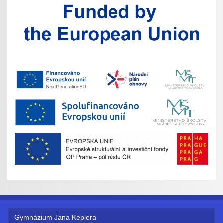
Gymnázium Jana Keplera