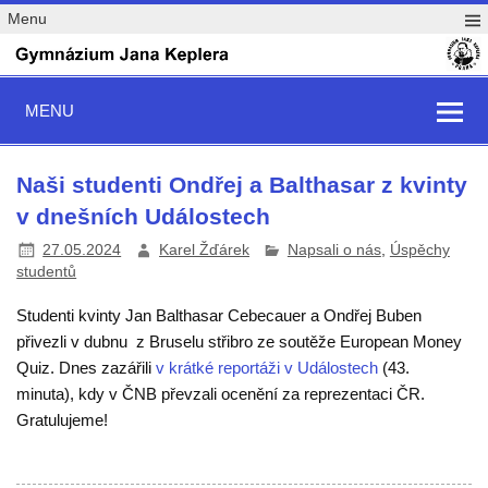
Menu
MENU
Naši studenti Ondřej a Balthasar z kvinty
v dnešních Událostech
27.05.2024
Karel Žďárek
Napsali o nás
,
Úspěchy
studentů
Studenti kvinty Jan Balthasar Cebecauer a Ondřej Buben
přivezli v dubnu z Bruselu střibro ze soutěže European Money
Quiz. Dnes zazářili
v krátké reportáži v Událostech
(43.
minuta), kdy v ČNB převzali ocenění za reprezentaci ČR.
Gratulujeme!