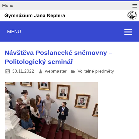
Menu
MENU
Návštěva Poslanecké sněmovny –
Politologický seminář
30.11.2022
webmaster
Volitelné předměty