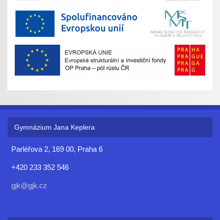
Gymnázium Jana Keplera
Parléřova 2, 169 00, Praha 6
+420 233 352 546
gjk@gjk.cz