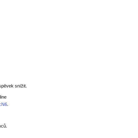
pěvek snížit.
line
YcN6
.
E
mců.