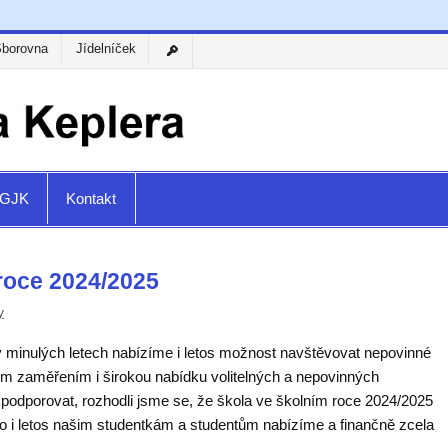
Sborovna
Jídelníček
a GJK
Kontakt
roce 2024/2025
y
ko v minulých letech nabízíme i letos možnost navštěvovat nepovinné
m zaměřením i širokou nabídku volitelných a nepovinných
odporovat, rozhodli jsme se, že škola ve školním roce 2024/2025
oto i letos našim studentkám a studentům nabízíme a finančně zcela