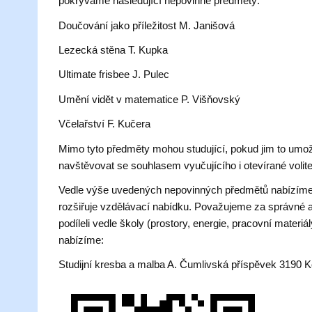
pokrýváme následující nepovinné předměty:
Doučování jako příležitost M. Janišová
Lezecká stěna T. Kupka
Ultimate frisbee J. Pulec
Umění vidět v matematice P. Višňovský
Včelařství F. Kučera
Mimo tyto předměty mohou studující, pokud jim to umož
navštěvovat se souhlasem vyučujícího i otevírané volit
Vedle výše uvedených nepovinných předmětů nabízíme p
rozšiřuje vzdělávací nabídku. Považujeme za správné a 
podíleli vedle školy (prostory, energie, pracovní materi
nabízíme:
Studijní kresba a malba A. Čumlivská příspěvek 3190 K