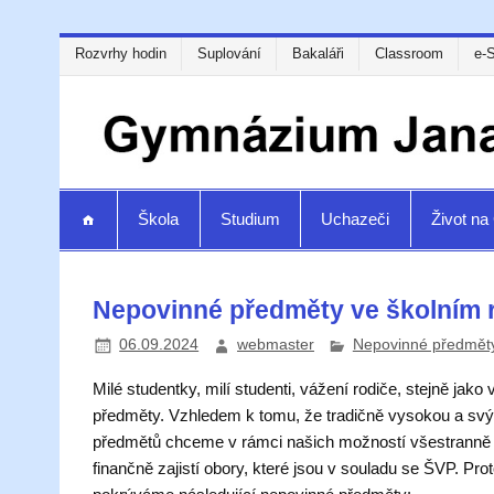
Rozvrhy hodin
Suplování
Bakaláři
Classroom
e-
Škola
Studium
Uchazeči
Život n
Nepovinné předměty ve školním 
06.09.2024
webmaster
Nepovinné předmět
Milé studentky, milí studenti, vážení rodiče, stejně ja
předměty. Vzhledem k tomu, že tradičně vysokou a svý
předmětů chceme v rámci našich možností všestranně p
finančně zajistí obory, které jsou v souladu se ŠVP. Pr