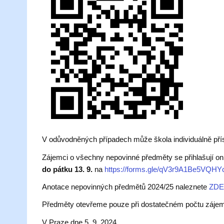
V odůvodněných případech může škola individuálně přís
Zájemci o všechny nepovinné předměty se přihlašují on
do pátku 13. 9.
na
https://forms.gle/qV3r9A1Be5VQH
Anotace nepovinných předmětů 2024/25 naleznete
ZD
Předměty otevřeme pouze při dostatečném počtu záje
V Praze dne 5. 9. 2024