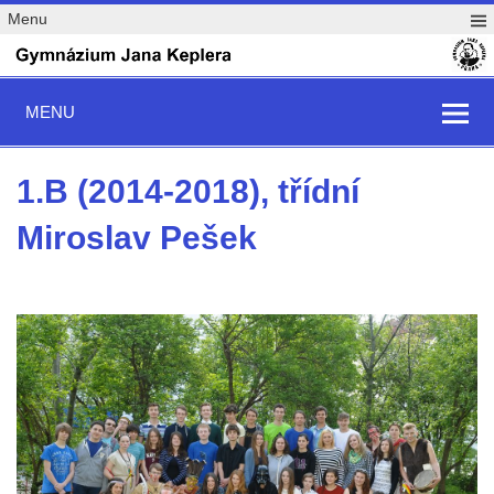
Menu
MENU
1.B (2014-2018), třídní
Miroslav Pešek