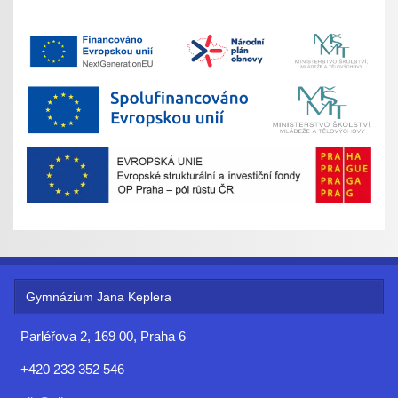
Gymnázium Jana Keplera
Parléřova 2, 169 00, Praha 6
+420 233 352 546