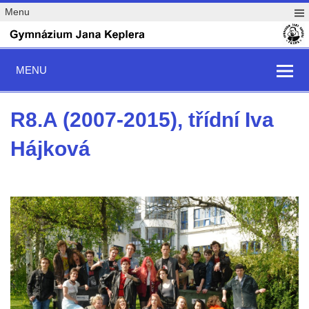
Menu
MENU
R8.A (2007-2015), třídní Iva
Hájková