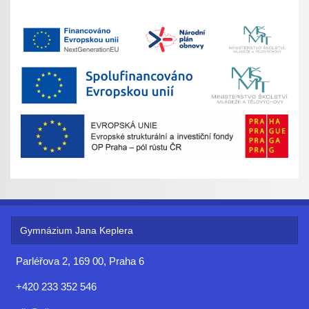
Gymnázium Jana Keplera
Parléřova 2, 169 00, Praha 6
+420 233 352 546