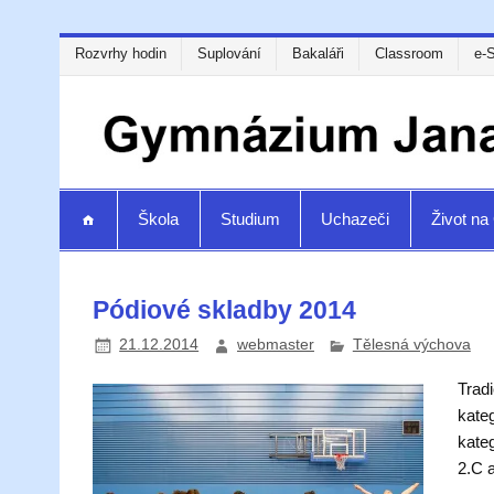
Rozvrhy hodin
Suplování
Bakaláři
Classroom
e-
Škola
Studium
Uchazeči
Život n
Pódiové skladby 2014
21.12.2014
webmaster
Tělesná výchova
Trad
kate
kate
2.C 