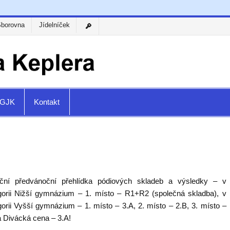
Sborovna
Jídelníček
a GJK
Kontakt
iční předvánoční přehlídka pódiových skladeb a výsledky – v
gorii Nižší gymnázium – 1. místo – R1+R2 (společná skladba), v
gorii Vyšší gymnázium – 1. místo – 3.A, 2. místo – 2.B, 3. místo –
a Divácká cena – 3.A!