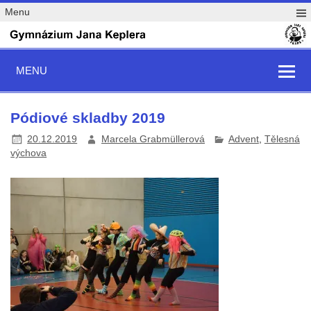
Menu
MENU
Pódiové skladby 2019
20.12.2019
Marcela Grabmüllerová
Advent
,
Tělesná
výchova