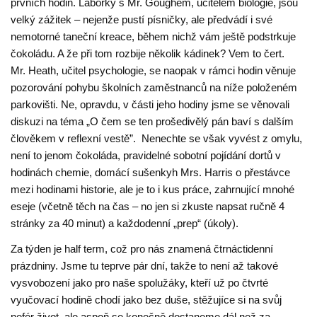
prvních hodin. Laborky s Mr. Goughem, učitelem biologie, jsou
velký zážitek – nejenže pustí písničky, ale předvádí i své
nemotorné taneční kreace, během nichž vám ještě podstrkuje
čokoládu. A že při tom rozbije několik kádinek? Vem to čert.
Mr. Heath, učitel psychologie, se naopak v rámci hodin věnuje
pozorování pohybu školních zaměstnanců na níže položeném
parkovišti. Ne, opravdu, v části jeho hodiny jsme se věnovali
diskuzi na téma „O čem se ten prošedivělý pán baví s dalším
člověkem v reflexní vestě”. Nenechte se však vyvést z omylu,
není to jenom čokoláda, pravidelné sobotní pojídání dortů v
hodinách chemie, domácí sušenkyh Mrs. Harris o přestávce
mezi hodinami historie, ale je to i kus práce, zahrnující mnohé
eseje (včetně těch na čas – no jen si zkuste napsat ručně 4
stránky za 40 minut) a každodenní „prep“ (úkoly).
Za týden je half term, což pro nás znamená čtrnáctidenní
prázdniny. Jsme tu teprve pár dní, takže to není až takové
vysvobození jako pro naše spolužáky, kteří už po čtvrté
vyučovací hodině chodí jako bez duše, stěžujíce si na svůj
nefér život, ale aspoň se konečně dostaneme dál než za