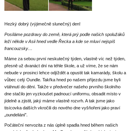
Hezký dobrý (výjimečně slunečný) den!
Posíláme pozdravy do země, která prý podle našich spolužáků
leží někde v Asii hned vedle Řecka a kde se mluví nejspíš
francouzsky…
Máme za sebou první neskutečný týden, vlastně víc než týden,
přesně už dvanáct dní na téhle škole, a už víme, že se nám
nebude v prosinci lehce odjíždět a opustit tak kamarády, školu a
vůbec celý Oundle. Takřka hned po našem příjezdu jsme byli
vtáhnutí do dění. Takže v předvečer našeho prvního školního
dne stačilo jen vyzkoušet padnoucí uniformu, obsadit místo v
jídelně a zjistit, jaký máme vlastně rozvrh. A tak jsme jako
tisícovka dalších vkročili do nového dne vyšňořeni jako praví
„oundeliáni”.
Počáteční nervozita z nás úplně spadla hned během našich