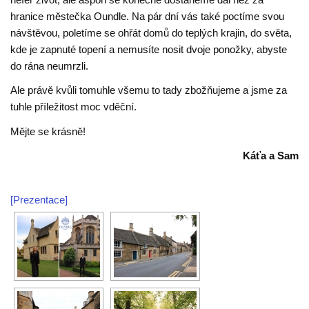
hranice městečka Oundle. Na pár dní vás také poctíme svou
návštěvou, poletíme se ohřát domů do teplých krajin, do světa,
kde je zapnuté topení a nemusíte nosit dvoje ponožky, abyste
do rána neumrzli.
Ale právě kvůli tomuhle všemu to tady zbožňujeme a jsme za
tuhle příležitost moc vděční.
Mějte se krásně!
Káťa a Sam
[Prezentace]