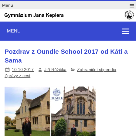
Menu
MENU
Pozdrav z Oundle School 2017 od Káti a
Sama
10.10.2017
Jiří Růžička
Zahraniční stipendia
,
Zprávy z cest