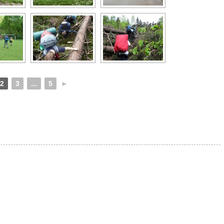
2
3
...
5
►