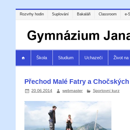
Rozvrhy hodin
Suplování
Bakaláři
Classroom
e-
Škola
Studium
Uchazeči
Život n
Přechod Malé Fatry a Chočských
20.06.2014
webmaster
Sportovní kurz