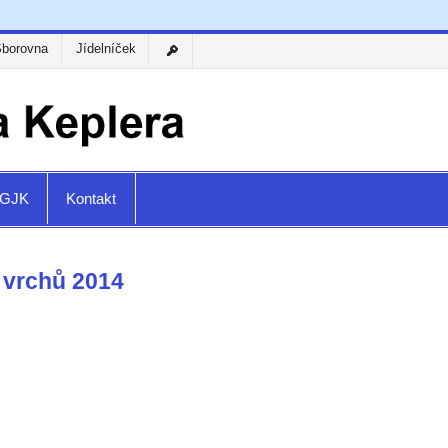
Sborovna
Jídelníček
a GJK
Kontakt
 vrchů 2014