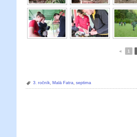
◄
1
3. ročník
,
Malá Fatra
,
septima