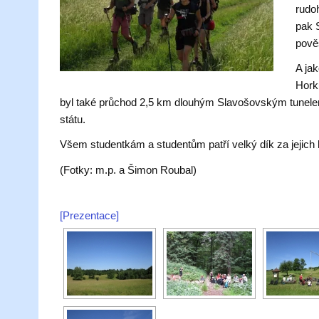
rudo
pak 
pově
A ja
Hork
byl také průchod 2,5 km dlouhým Slavošovským tunelem
státu.
Všem studentkám a studentům patří velký dík za jejich h
(Fotky: m.p. a Šimon Roubal)
[Prezentace]