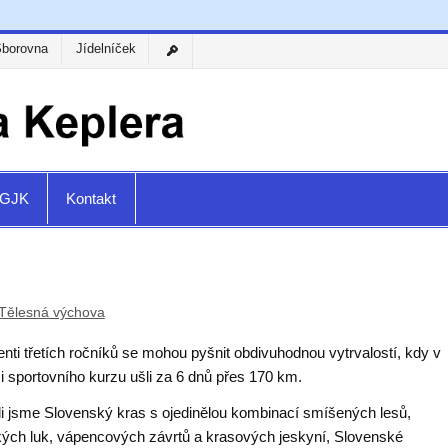
Sborovna
Jídelníček
a GJK
Kontakt
Tělesná výchova
nti třetích ročníků se mohou pyšnit obdivuhodnou vytrvalostí, kdy v
i sportovního kurzu ušli za 6 dnů přes 170 km.
li jsme Slovenský kras s ojedinělou kombinací smíšených lesů,
kých luk, vápencových závrtů a krasových jeskyní, Slovenské