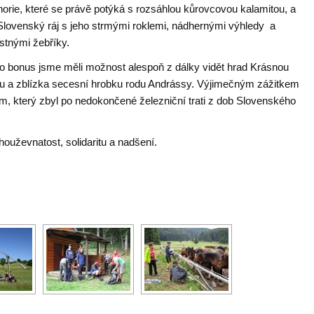
horie, které se právě potýká s rozsáhlou kůrovcovou kalamitou, a
Slovenský ráj s jeho strmými roklemi, nádhernými výhledy a
stnými žebříky.
ko bonus jsme měli možnost alespoň z dálky vidět hrad Krásnou
u a zblízka secesní hrobku rodu Andrássy. Výjimečným zážitkem
, který zbyl po nedokončené železniční trati z dob Slovenského
ouževnatost, solidaritu a nadšení.