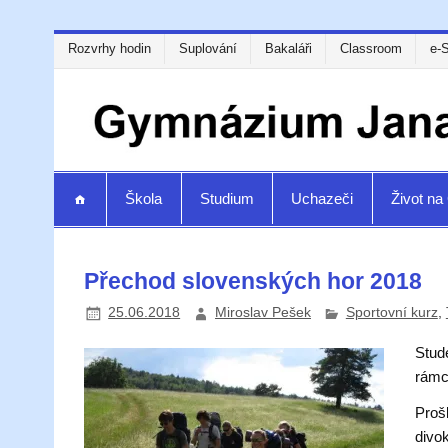
Rozvrhy hodin
Suplování
Bakaláři
Classroom
e-
Škola
Studium
Uchazeči
Život n
Přechod slovenských hor 2018
25.06.2018
Miroslav Pešek
Sportovní kurz
,
Stude
rámc
Proš
divo