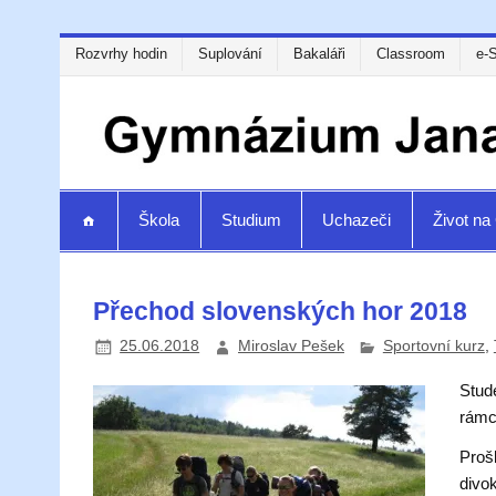
Rozvrhy hodin
Suplování
Bakaláři
Classroom
e-
Škola
Studium
Uchazeči
Život n
Přechod slovenských hor 2018
25.06.2018
Miroslav Pešek
Sportovní kurz
,
Stude
rámc
Proš
divo