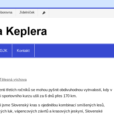
Sborovna
Jídelníček
a GJK
Kontakt
Tělesná výchova
nti třetích ročníků se mohou pyšnit obdivuhodnou vytrvalostí, kdy v
i sportovního kurzu ušli za 6 dnů přes 170 km.
li jsme Slovenský kras s ojedinělou kombinací smíšených lesů,
kých luk, vápencových závrtů a krasových jeskyní, Slovenské