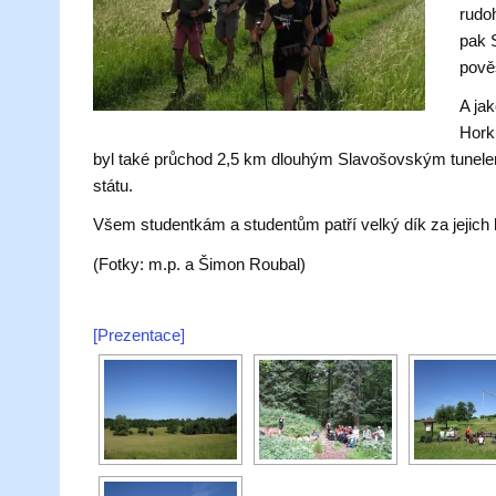
rudo
pak 
pově
A ja
Hork
byl také průchod 2,5 km dlouhým Slavošovským tunelem
státu.
Všem studentkám a studentům patří velký dík za jejich h
(Fotky: m.p. a Šimon Roubal)
[Prezentace]