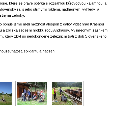
horie, které se právě potýká s rozsáhlou kůrovcovou kalamitou, a
Slovenský ráj s jeho strmými roklemi, nádhernými výhledy a
stnými žebříky.
ko bonus jsme měli možnost alespoň z dálky vidět hrad Krásnou
u a zblízka secesní hrobku rodu Andrássy. Výjimečným zážitkem
, který zbyl po nedokončené železniční trati z dob Slovenského
ouževnatost, solidaritu a nadšení.