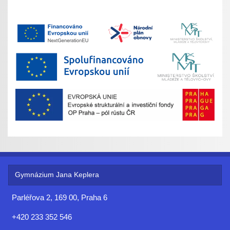
Gymnázium Jana Keplera
Parléřova 2, 169 00, Praha 6
+420 233 352 546