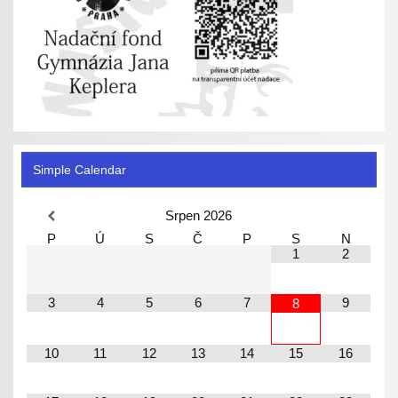
Simple Calendar
Srpen
2026
P
Ú
S
Č
P
S
N
1
2
3
4
5
6
7
9
8
10
11
12
13
14
15
16