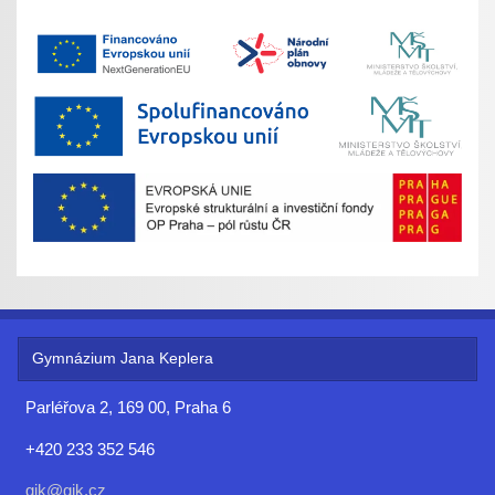
Gymnázium Jana Keplera
Parléřova 2, 169 00, Praha 6
+420 233 352 546
gjk@gjk.cz