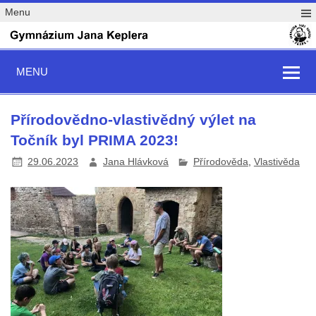
Menu
MENU
Přírodovědno-vlastivědný výlet na
Točník byl PRIMA 2023!
29.06.2023
Jana Hlávková
Přírodověda
,
Vlastivěda