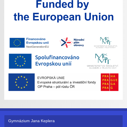
Gymnázium Jana Keplera