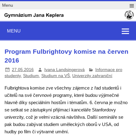
Menu
MENU
Program Fulbrightovy komise na červen
2016
27.05.2016
Ivana Landsingerová
Informace pro
studenty
,
Studium
,
Studium na VŠ
,
Univerzity zahraniční
Fulbrightova komise zve všechny zájemce z řad studentů i
učitelů na své červnové programy, které budou výjimečné
hlavně díky speciálním hostům i tématům.
6. června je možno
se setkat se zástupkyní přijímací kanceláře Stanfordovy
univerzity, což je velmi vzácná návštěva. Další semináře se
pak budou zabývat studiem uměleckých oborů v USA, od
hudby po film či výtvarné umění.