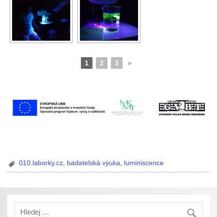
1
2
3
►
010.laborky.cz
,
badatelská výuka
,
luminiscence