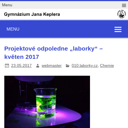
Menu
MENU
Projektové odpoledne „laborky“ –
květen 2017
23.05.2017
webmaster
010.laborky.cz
,
Chemie