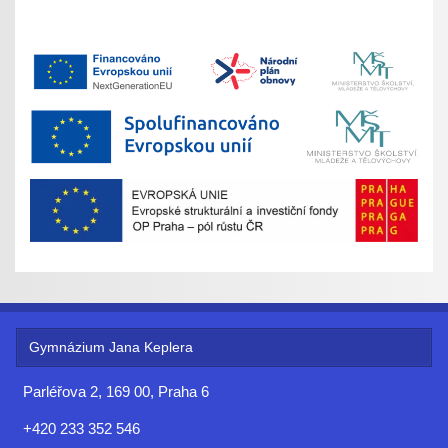
Gymnázium Jana Keplera
Parléřova 2, 169 00, Praha 6
+420 233 352 546