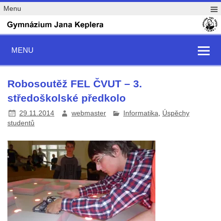
Menu
MENU
Robosoutěž FEL ČVUT – 3.
středoškolské předkolo
29.11.2014
webmaster
Informatika
,
Úspěchy
studentů