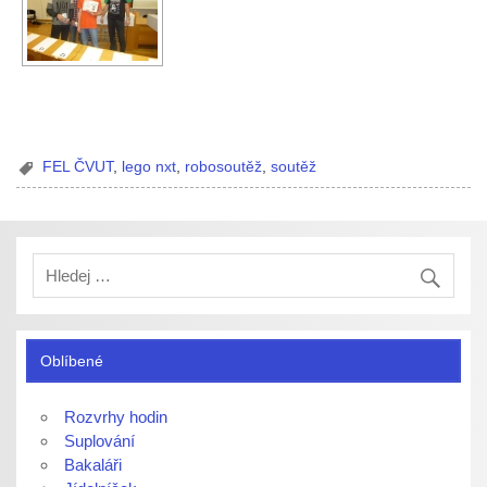
FEL ČVUT
,
lego nxt
,
robosoutěž
,
soutěž
Oblíbené
Rozvrhy hodin
Suplování
Bakaláři