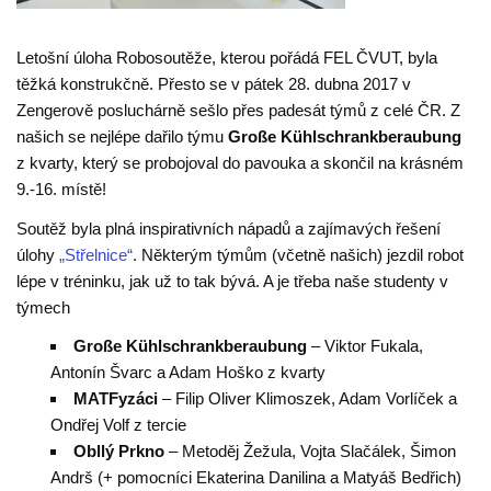
Letošní úloha Robosoutěže, kterou pořádá FEL ČVUT, byla
těžká konstrukčně. Přesto se v pátek 28. dubna 2017 v
Zengerově posluchárně sešlo přes padesát týmů z celé ČR. Z
našich se nejlépe dařilo týmu
Große Kühlschrankberaubung
z kvarty, který se probojoval do pavouka a skončil na krásném
9.-16. místě!
Soutěž byla plná inspirativních nápadů a zajímavých řešení
úlohy
„Střelnice“
. Některým týmům (včetně našich) jezdil robot
lépe v tréninku, jak už to tak bývá. A je třeba naše studenty v
týmech
Große Kühlschrankberaubung
– Viktor Fukala,
Antonín Švarc a Adam Hoško z kvarty
MATFyzáci
– Filip Oliver Klimoszek, Adam Vorlíček a
Ondřej Volf z tercie
Obllý Prkno
– Metoděj Žežula, Vojta Slačálek, Šimon
Andrš (+ pomocníci Ekaterina Danilina a Matyáš Bedřich)