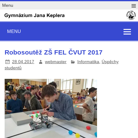
Menu
MENU
Robosoutěž ZŠ FEL ČVUT 2017
28.04.2017
webmaster
Informatika
,
Úspěchy
studentů