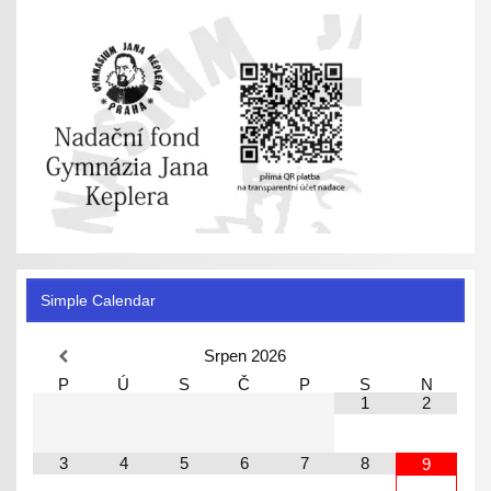
Simple Calendar
Srpen
2026
P
Ú
S
Č
P
S
N
1
2
3
4
5
6
7
8
9