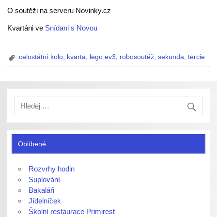
O soutěži na serveru Novinky.cz
Kvartáni ve
Snídani s Novou
celostátní kolo
,
kvarta
,
lego ev3
,
robosoutěž
,
sekunda
,
tercie
Oblíbené
Rozvrhy hodin
Suplování
Bakaláři
Jídelníček
Školní restaurace Primirest