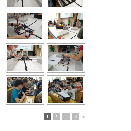
1
2
...
4
►