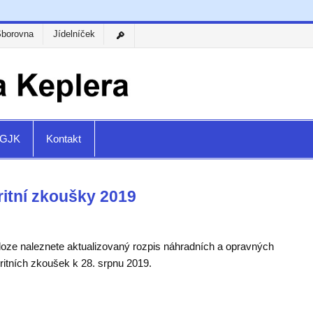
Sborovna
Jídelníček
a GJK
Kontakt
itní zkoušky 2019
íloze naleznete aktualizovaný rozpis náhradních a opravných
ritních zkoušek k 28. srpnu 2019.