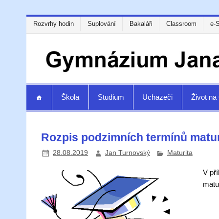
Rozvrhy hodin
Suplování
Bakaláři
Classroom
e-
Škola
Studium
Uchazeči
Život n
Rozpis podzimních termínů matur
28.08.2019
Jan Turnovský
Maturita
V př
matu