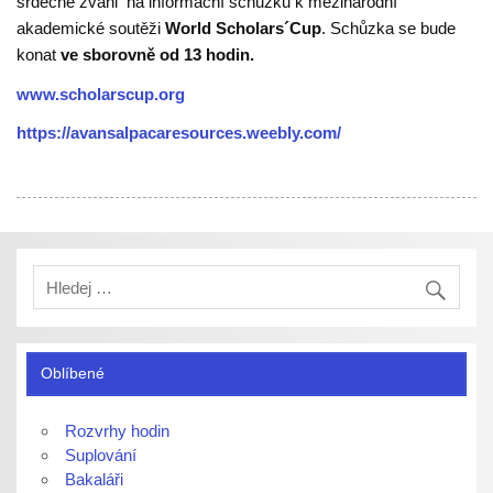
srdečně zváni na informační schůzku k mezinárodní
akademické soutěži
World Scholars´Cup
. Schůzka se bude
konat
ve sborovně od 13 hodin.
www.scholarscup.org
https://avansalpacaresources.weebly.com/
Oblíbené
Rozvrhy hodin
Suplování
Bakaláři