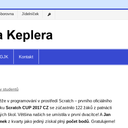
Sborovna
Jídelníček
a GJK
Kontakt
y studentů
že v programování v prostředí Scratch – prvního oficiálního
íku
Scratch CUP 2017 CZ
se zúčastnilo 122 žáků z patnácti
ch škol. Většina našich se umístila v první dvacítce! A
Jan
mek
z kvarty jako jediný získal plný
počet bodů
. Gratulujeme!