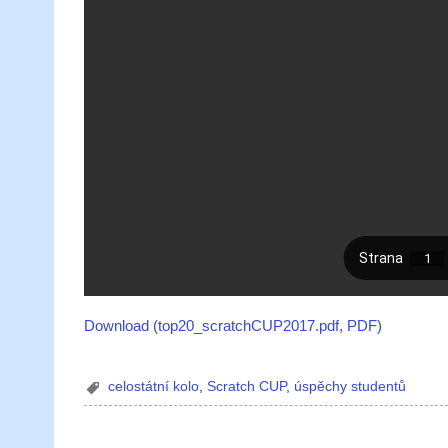
Download (top20_scratchCUP2017.pdf, PDF)
celostátní kolo
,
Scratch CUP
,
úspěchy studentů