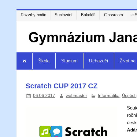
Rozvrhy hodin
Suplování
Bakaláři
Classroom
e-
Škola
Studium
Uchazeči
Život n
Scratch CUP 2017 CZ
06.06.2017
webmaster
Informatika
,
Úspěch
Soutě
ročn
český
Adá