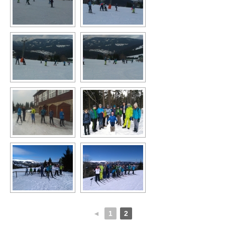
◄
1
2