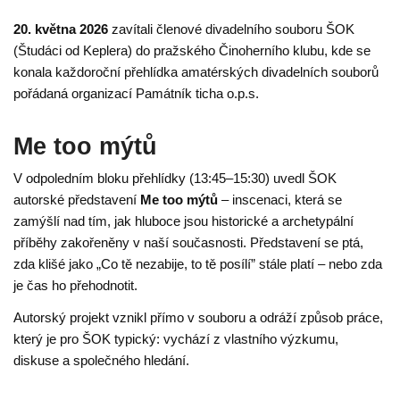
20. května 2026
zavítali členové divadelního souboru ŠOK
(Študáci od Keplera) do pražského Činoherního klubu, kde se
konala každoroční přehlídka amatérských divadelních souborů
pořádaná organizací Památník ticha o.p.s.
Me too mýtů
V odpoledním bloku přehlídky (13:45–15:30) uvedl ŠOK
autorské představení
Me too mýtů
– inscenaci, která se
zamýšlí nad tím, jak hluboce jsou historické a archetypální
příběhy zakořeněny v naší současnosti. Představení se ptá,
zda klišé jako „Co tě nezabije, to tě posílí” stále platí – nebo zda
je čas ho přehodnotit.
Autorský projekt vznikl přímo v souboru a odráží způsob práce,
který je pro ŠOK typický: vychází z vlastního výzkumu,
diskuse a společného hledání.