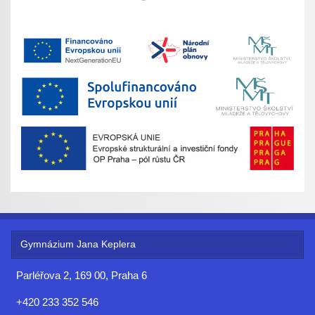
Gymnázium Jana Keplera
Parléřova 2, 169 00, Praha 6
+420 233 352 546