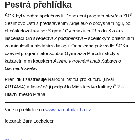
Pestrá přehlídka
ŠOK byl v dobré společnosti. Dopolední program otevřela ZUŠ
Sezimovo Ústí s představením
Moje tělo
o bodyshamingu, po
ní následoval soubor Sigma / Gymnázium Přírodní škola s
inscenací
Od svědectví k podobenství
– scénickým ohlédnutím
za minulostí a hledáním dialogu. Odpoledne pak vedle ŠOKu
uzavřel program také soubor Gymnázia Přírodní školy s
kabaretnímm kouskem
A jsme vyrovnáni aneb Kabaret o
bláznech světa
.
Přehlídku zastřešuje Národní institut pro kulturu (útvar
ARTAMA) a finančně ji podpořilo Ministerstvo kultury ČR a
Hlavní město Praha.
Více o přehlídce na
www.pamatnikticha.cz
.
fotograf: Bára Lockefeer