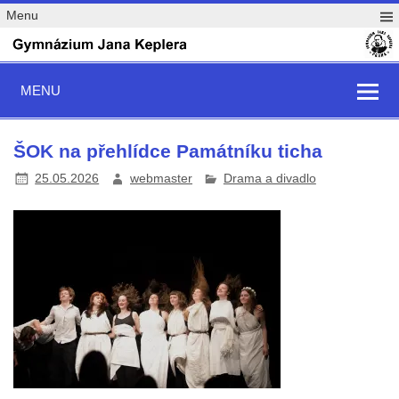
Menu
MENU
ŠOK na přehlídce Památníku ticha
25.05.2026
webmaster
Drama a divadlo