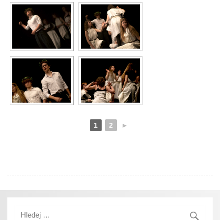
1
2
►