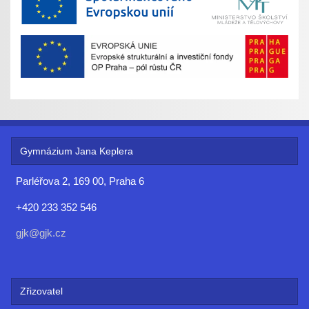
Gymnázium Jana Keplera
Parléřova 2, 169 00, Praha 6
+420 233 352 546
gjk@gjk.cz
Zřizovatel