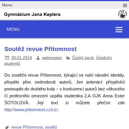
Menu
MENU
Soutěž revue Přítomnost
30.01.2014
webmaster
Český jazyk
,
Úspěchy
studentů
Do soutěže revue Přítomnost, týkající se naší národní identity,
přispělo přes sedmdesát autorů. Jen jedenáct příspěvků
postoupilo do druhého kola – v konkurenci autorů bez věkového
či profesního omezení uspěla studentka
2.A
GJK
Anna Ester
ŠOTOLOVÁ
. Její text si můžete přečíst zde
http://www.pritomnost.cz/cz/
.
revue Přítomnost
,
soutěž