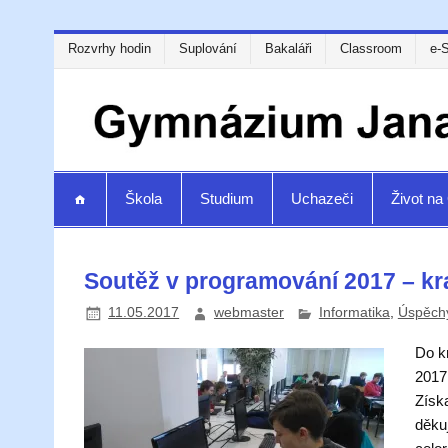
Rozvrhy hodin
Suplování
Bakaláři
Classroom
e-
Škola
Studium
Uchazeči
Život n
Soutěž v programování 2017 – kr
11.05.2017
webmaster
Informatika
,
Úspěchy
Do k
2017,
Získ
děku