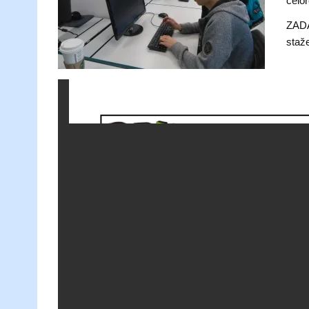
celor
ZADÁ
staž