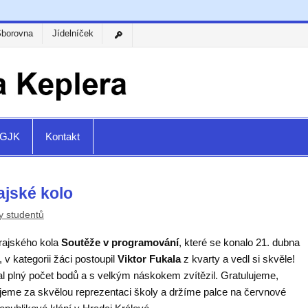
Sborovna
Jídelníček
a GJK
Kontakt
ajské kolo
 studentů
rajského kola
Soutěže v programování
, které se konalo 21. dubna
 v kategorii žáci postoupil
Viktor Fukala
z kvarty a vedl si skvěle!
al plný počet bodů a s velkým náskokem zvítězil. Gratulujeme,
jeme za skvělou reprezentaci školy a držíme palce na červnové