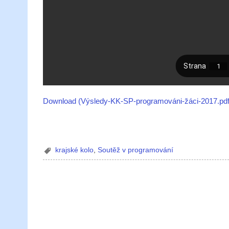
Download (Výsledy-KK-SP-programováni-žáci-2017.pd
krajské kolo
,
Soutěž v programování