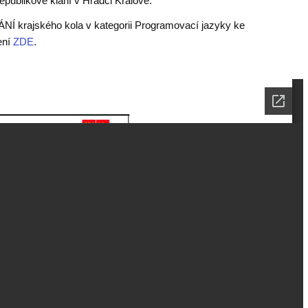
epublikové klání v Hradci Králové.
NÍ krajského kola v kategorii Programovací jazyky ke
ení
ZDE
.