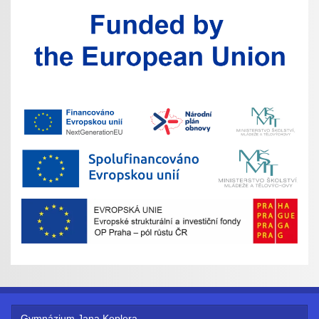
Gymnázium Jana Keplera