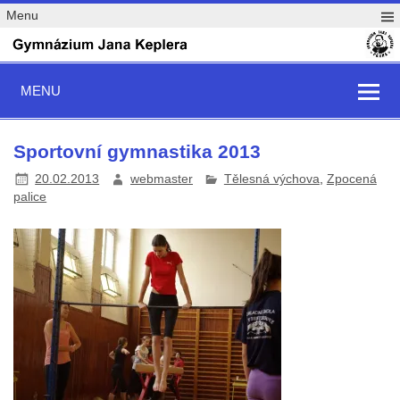
Menu
MENU
Sportovní gymnastika 2013
20.02.2013
webmaster
Tělesná výchova
,
Zpocená
palice