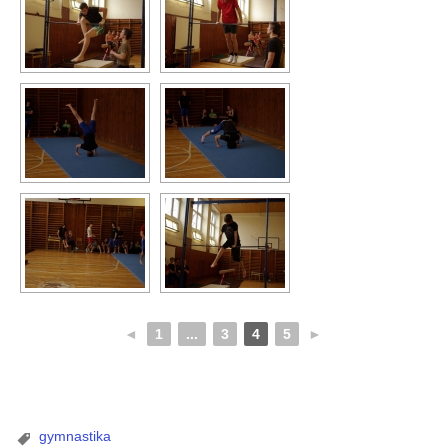
◄
1
...
3
4
5
►
gymnastika