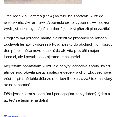
Třetí ročník a Septima (R7.A) vyrazili na sportovní kurz do
rakouského Zell am See. A povedlo se na výbornou — počasí
vyšlo, studenti byli báječní a domů jsme si přivezli plno zážitků.
Program byl pořádně nabitý. Studenti se proháněli na raftech,
zdolávali ferraty, vyráželi na kola i pěšky do okolních hor. Každý
den přinesl něco nového a každá aktivita prověřila nejen
kondici, ale i odvahu a vzájemnou spolupráci.
Největším bohatstvím kurzu ale nebyly jednotlivé sporty, nýbrž
atmosféra. Skvělá parta, společné večery a chuť zkoušet nové
věci — přesně tohle dělá ze sportovního kurzu zážitek, na který
se nezapomíná.
Děkujeme všem studentům i pedagogům za vydařený týden a
už teď se těšíme na další!
[Prezentace]