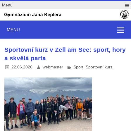
Menu
MENU
Sportovní kurz v Zell am See: sport, hory
a skvělá parta
22.06.2026
webmaster
Sport
,
Sportovní kurz