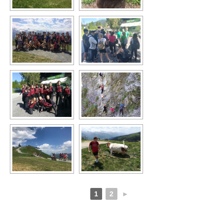
1
2
►