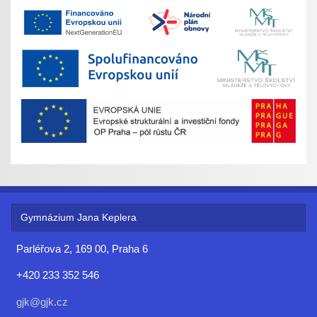
Gymnázium Jana Keplera
Parléřova 2, 169 00, Praha 6
+420 233 352 546
gjk@gjk.cz