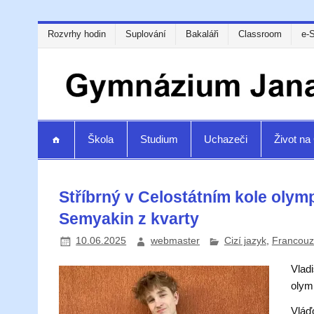
Rozvrhy hodin
Suplování
Bakaláři
Classroom
e-
Škola
Studium
Uchazeči
Život n
Stříbrný v Celostátním kole olym
Semyakin z kvarty
10.06.2025
webmaster
Cizí jazyk
,
Francouz
Vlad
olymp
Vláď