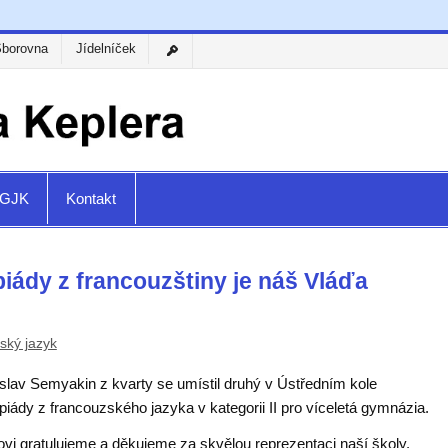
Sborovna
Jídelníček
a GJK
Kontakt
piády z francouzštiny je náš Vláďa
ský jazyk
islav Semyakin z kvarty se umístil druhý v Ústředním kole
iády z francouzského jazyka v kategorii II pro víceletá gymnázia.
ovi gratulujeme a děkujeme za skvělou reprezentaci naší školy.