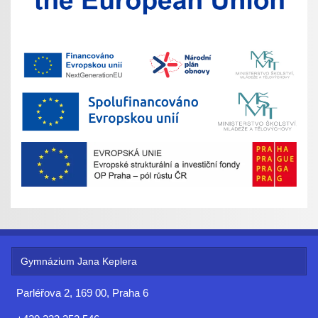
Gymnázium Jana Keplera
Parléřova 2, 169 00, Praha 6