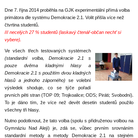
Dne 7. října 2014 proběhla na GJK experimentální přímá volba
primátora dle systému Demokracie 2.1. Volit přišla více než
čtvrtina studentů.
///
necelých 27 % studentů (laskavý čtenář-občan nechť si
vybere).
Ve všech třech testovaných systémech
(standardní volba, Demokracie 2.1 s
pouze dvěma kladnými hlasy a
Demokracie 2.1 s použitím dvou kladných
hlasů a jednoho záporného)
se volební
výsledek shoduje, co se týče pořadí
prvních pěti stran (TOP 09; Trojkoalice; ODS; Piráti; Svobodní).
To je dáno tím, že více než devět desetin studentů použilo
všechny tři hlasy.
Nutno podotknout, že tato volba (spolu s přidruženou volbou na
Gymnáziu Nad Alejí) je, zdá se, vůbec prvním srovnáním
standardní metody a metody Demokracie 2.1 na stejném