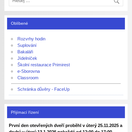
Oblíbené
Rozvrhy hodin
Suplování
Bakaláři
Jídelníček
Školní restaurace Primirest
e-Sborovna
Classroom
Schránka důvěry - FaceUp
Přijímací řízení
První den otevřených dveří proběhl v úterý 25.11.2025 a
druhý v úterý 13.1.2026 pokaždé od 12:00 do 17:00.