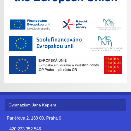
Gymnázium Jana Keplera
Parléřova 2, 169 00, Praha 6
+420 233 352 546