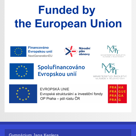
Gymnázium Jana Keplera