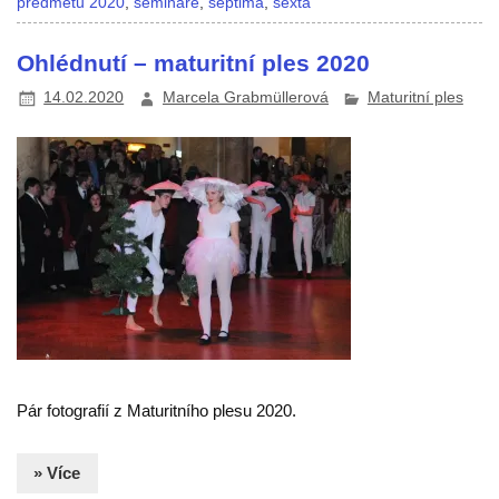
předmětů 2020
,
semináře
,
septima
,
sexta
Ohlédnutí – maturitní ples 2020
14.02.2020
Marcela Grabmüllerová
Maturitní ples
Pár fotografií z Maturitního plesu 2020.
» Více