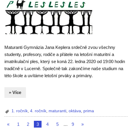
Maturanti Gymnázia Jana Keplera srdečně zvou všechny
studenty, profesory, rodiče a přátele na letošní maturitní a
imatrikulační ples, který se koná 22. ledna 2020 od 19:00 hodin
tradičně v Lucerně. Společně tak zakončíme naše studium na
této škole a uvítáme letošní prváky a primány.
» Více
1. ročník
,
4. ročník
,
maturanti
,
oktáva
,
prima
«
1
2
3
4
5
…
9
»