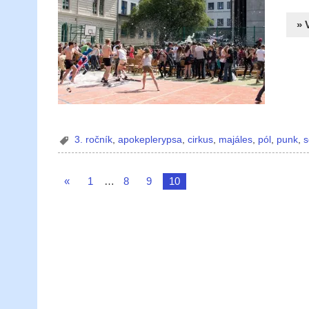
» 
3. ročník
,
apokeplerypsa
,
cirkus
,
majáles
,
pól
,
punk
,
s
«
1
…
8
9
10