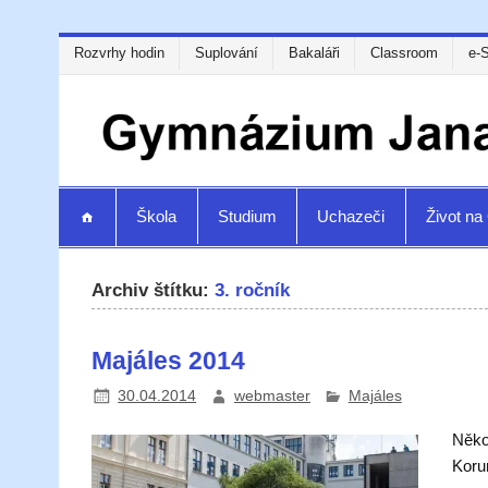
Rozvrhy hodin
Suplování
Bakaláři
Classroom
e-
Škola
Studium
Uchazeči
Život n
Archiv štítku:
3. ročník
Majáles 2014
30.04.2014
webmaster
Majáles
Něko
Korun