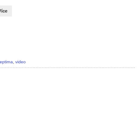
Více
eptima
,
video