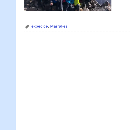
expedice
,
Marrakéš