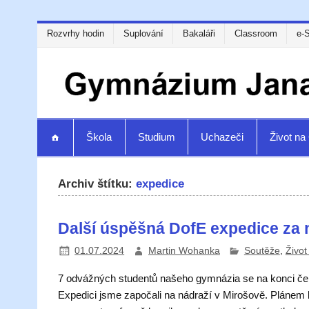
Rozvrhy hodin
Suplování
Bakaláři
Classroom
e-
Škola
Studium
Uchazeči
Život n
Archiv štítku:
expedice
Další úspěšná DofE expedice za 
01.07.2024
Martin Wohanka
Soutěže
,
Život
7 odvážných studentů našeho gymnázia se na konci červ
Expedici jsme započali na nádraží v Mirošově. Plánem b