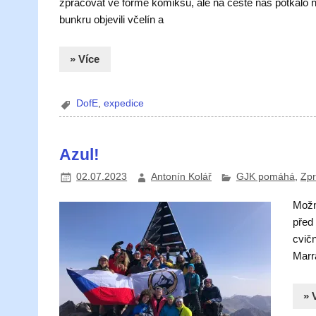
zpracovat ve formě komiksu, ale na cestě nás potkalo n
bunkru objevili včelín a
» Více
DofE
,
expedice
Azul!
02.07.2023
Antonín Kolář
GJK pomáhá
,
Zpr
Možn
před
cvič
Marr
» 