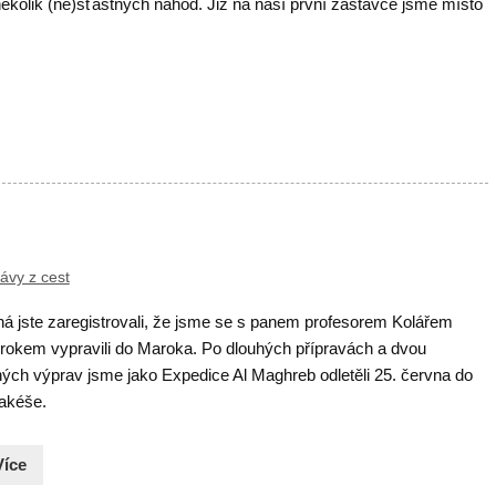
ěkolik (ne)šťastných náhod. Již na naší první zastávce jsme místo
ávy z cest
á jste zaregistrovali, že jsme se s panem profesorem Kolářem
 rokem vypravili do Maroka. Po dlouhých přípravách a dvou
ných výprav jsme jako Expedice Al Maghreb odletěli 25. června do
akéše.
Více