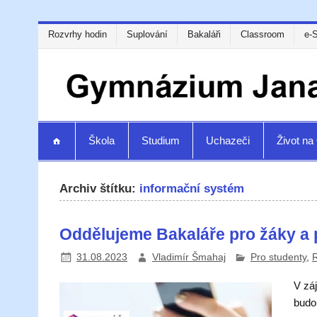
Rozvrhy hodin
Suplování
Bakaláři
Classroom
e-
Škola
Studium
Uchazeči
Život n
Archiv štítku:
informační systém
Oddělujeme Bakaláře pro žáky a 
31.08.2023
Vladimír Šmahaj
Pro studenty
,
V zá
budo