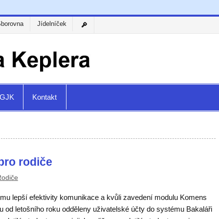
Sborovna
Jídelníček
a GJK
Kontakt
pro rodiče
Rodiče
jmu lepší efektivity komunikace a kvůli zavedení modulu Komens
u od letošního roku odděleny uživatelské účty do systému Bakaláři