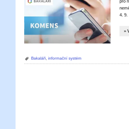
pro n
nemě
4. 9.
» 
Bakaláři
,
informační systém