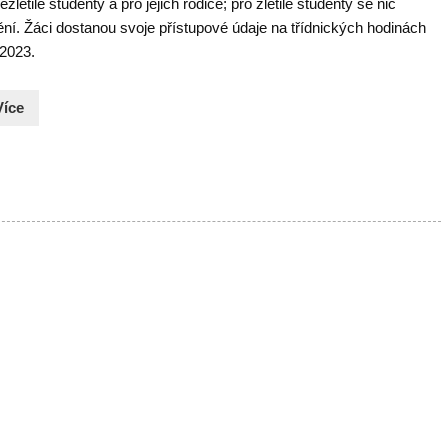
ezletilé studenty a pro jejich rodiče; pro zletilé studenty se nic
ní. Žáci dostanou svoje přístupové údaje na třídnických hodinách
 2023.
Více