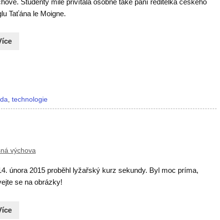
ově. Studenty mile přivítala osobně také paní ředitelka českého
lu Taťána le Moigne.
Více
nda
,
technologie
sná výchova
 14. února 2015 proběhl lyžařský kurz sekundy. Byl moc príma,
ejte se na obrázky!
Více