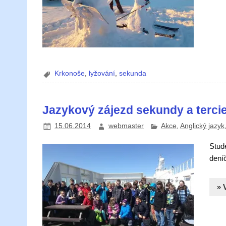
Krkonoše
,
lyžování
,
sekunda
Jazykový zájezd sekundy a tercie
15.06.2014
webmaster
Akce
,
Anglický jazyk
Stude
dení
» 