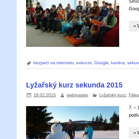
Smích
Goog
» 
bezpečí na internetu
,
exkurze
,
Google
,
kariéra
,
seku
Lyžařský kurz sekunda 2015
18.02.2015
webmaster
Lyžařský kurz
,
Těle
7. –
podív
» 