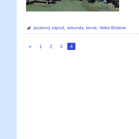
jazykový zájezd
,
sekunda
,
tercie
,
Velká Británie
«
1
2
3
4