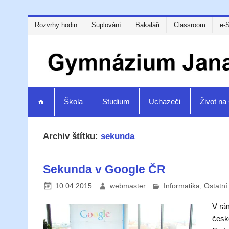
Rozvrhy hodin
Suplování
Bakaláři
Classroom
e-
Škola
Studium
Uchazeči
Život n
Archiv štítku:
sekunda
Sekunda v Google ČR
10.04.2015
webmaster
Informatika
,
Ostatní
V rá
česk