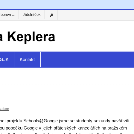
Sborovna
Jídelníček
a GJK
Kontakt
 akce
mci projektu Schools@Google jsme se studenty sekundy navštívili
ou pobočku Google v jejich přátelských kancelářích na pražském