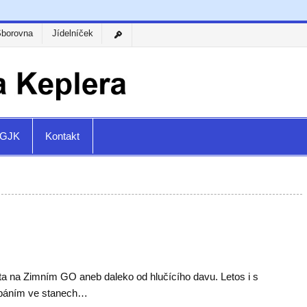
Sborovna
Jídelníček
a GJK
Kontakt
ta na Zimním GO aneb daleko od hlučícího davu. Letos i s
páním ve stanech…