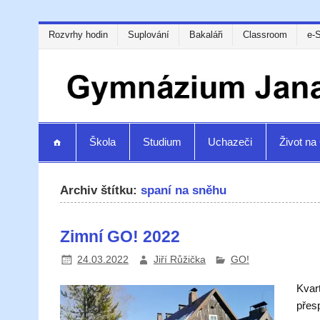
Rozvrhy hodin
Suplování
Bakaláři
Classroom
e-
Škola
Studium
Uchazeči
Život n
Archiv štítku:
spaní na sněhu
Zimní GO! 2022
24.03.2022
Jiří Růžička
GO!
Kvar
přes