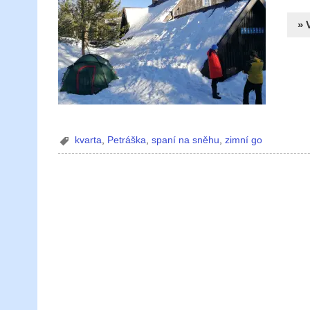
» 
kvarta
,
Petráška
,
spaní na sněhu
,
zimní go