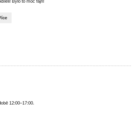
díleli! Bylo to moc fajn!
Více
době 12:00–17:00.