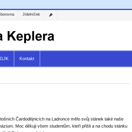
Sborovna
Jídelníček
a GJK
Kontakt
etošních Čardodějnicích na Ladronce mělo svůj stánek také naše
ázium. Moc děkuji všem studentům, kteří přišli a na chodu stánku