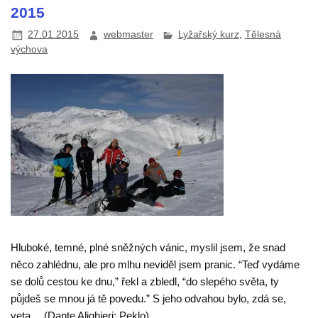
2015
27.01.2015
webmaster
Lyžařský kurz
,
Tělesná
výchova
Hluboké, temné, plné sněžných vánic, myslil jsem, že snad
něco zahlédnu, ale pro mlhu neviděl jsem pranic. “Teď vydáme
se dolů cestou ke dnu,” řekl a zbledl, “do slepého světa, ty
půjdeš se mnou já tě povedu.” S jeho odvahou bylo, zdá se,
veta… (Dante Alighieri: Peklo)