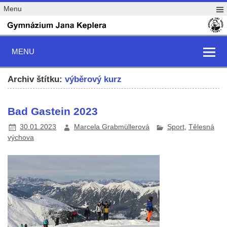
Menu
MENU
Archiv štítku:
výběrový kurz
Bad Gastein 2023
30.01.2023
Marcela Grabmüllerová
Sport
,
Tělesná
výchova