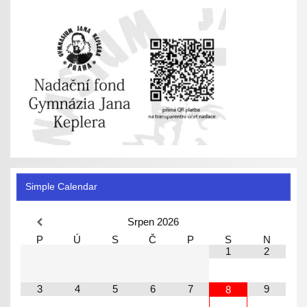
Simple Calendar
Srpen
2026
P
Ú
S
Č
P
S
N
1
2
3
4
5
6
7
9
8