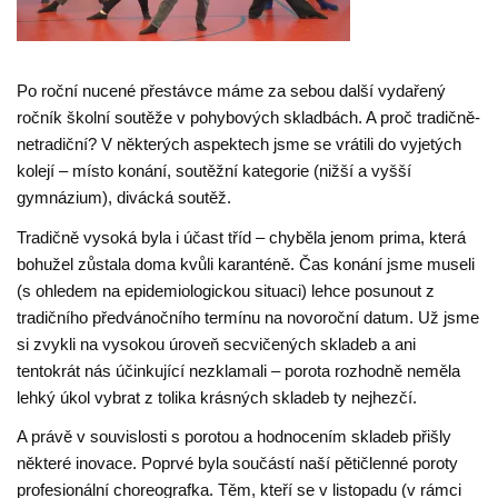
Po roční nucené přestávce máme za sebou další vydařený
ročník školní soutěže v pohybových skladbách. A proč tradičně-
netradiční? V některých aspektech jsme se vrátili do vyjetých
kolejí – místo konání, soutěžní kategorie (nižší a vyšší
gymnázium), divácká soutěž.
Tradičně vysoká byla i účast tříd – chyběla jenom prima, která
bohužel zůstala doma kvůli karanténě. Čas konání jsme museli
(s ohledem na epidemiologickou situaci) lehce posunout z
tradičního předvánočního termínu na novoroční datum. Už jsme
si zvykli na vysokou úroveň secvičených skladeb a ani
tentokrát nás účinkující nezklamali – porota rozhodně neměla
lehký úkol vybrat z tolika krásných skladeb ty nejhezčí.
A právě v souvislosti s porotou a hodnocením skladeb přišly
některé inovace. Poprvé byla součástí naší pětičlenné poroty
profesionální choreografka. Těm, kteří se v listopadu (v rámci