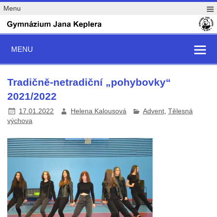
Menu
MENU
Tradičně-netradiční „pohybovky“
2021/2022
17.01.2022
Helena Kalousová
Advent
,
Tělesná
výchova