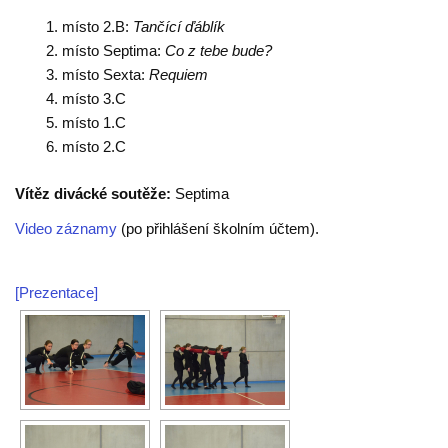
místo 2.B:
Tančící ďáblík
místo Septima:
Co z tebe bude?
místo Sexta:
Requiem
místo 3.C
místo 1.C
místo 2.C
Vítěz divácké soutěže:
Septima
Video záznamy
(po přihlášení školním účtem).
[Prezentace]