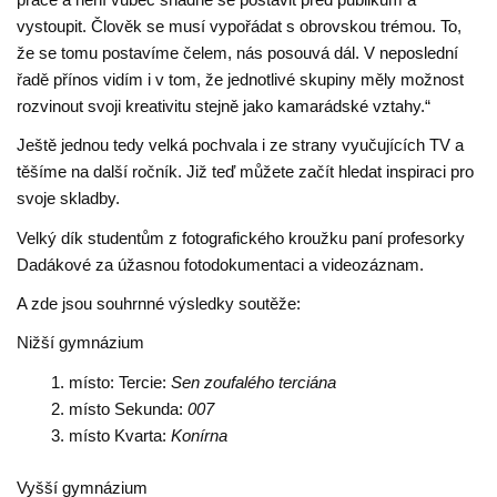
vystoupit. Člověk se musí vypořádat s obrovskou trémou. To,
že se tomu postavíme čelem, nás posouvá dál. V neposlední
řadě přínos vidím i v tom, že jednotlivé skupiny měly možnost
rozvinout svoji kreativitu stejně jako kamarádské vztahy.“
Ještě jednou tedy velká pochvala i ze strany vyučujících TV a
těšíme na další ročník. Již teď můžete začít hledat inspiraci pro
svoje skladby.
Velký dík studentům z fotografického kroužku paní profesorky
Dadákové za úžasnou fotodokumentaci a videozáznam.
A zde jsou souhrnné výsledky soutěže:
Nižší gymnázium
místo: Tercie:
Sen zoufalého terciána
místo Sekunda:
007
místo Kvarta:
Konírna
Vyšší gymnázium