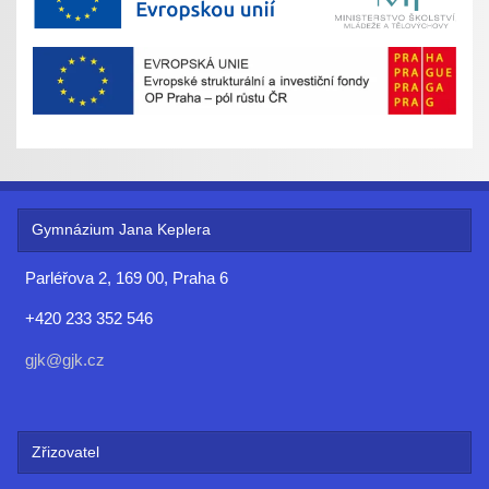
Gymnázium Jana Keplera
Parléřova 2, 169 00, Praha 6
+420 233 352 546
gjk@gjk.cz
Zřizovatel