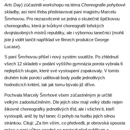
Arts Day
) zúčastnili workshopu na téma
Choreografie pohybové
skladby,
asi není třeba představovat paní magistru Marcelu
Šmrhovou. Pro nezasvěcené se jedná o skutečně špičkovou
choreografku, která je tvůrkyní choreografií loňských
dvojnásobných mistrů republiky, ale i výbornou tanečnici (mohli
jste ji vidět tančit například ve filmech produkce George
Lucase).
S paní Šmrhovou přišel i nový systém soutěže. Po zhlédnutí
všech 12 skladeb v podání vyššího gymnázia porota vybrala 6
nejlepších skupin, které své vystoupení zopakovaly. V tomto
druhém kole porotci udělovali body podle jednotlivých
hodnotících kritérií, tak jak tomu bývalo již dříve.
Pochvala Marcely Šmrhové všem zúčastněným je určitě
velkým zadostiučiněním. Dle jejích slov mají velký obdiv nejen
šikovné choreografky jednotlivých tříd, ale i všichni ti, kteří
vystoupili, aniž by byl tanec či pohyb na hudbu jejich silnou
stránkou. Cituji: „Za tím vším, co předvedli, je obrovská spousta
práce a není vůbec snadné se postavit před publikum a