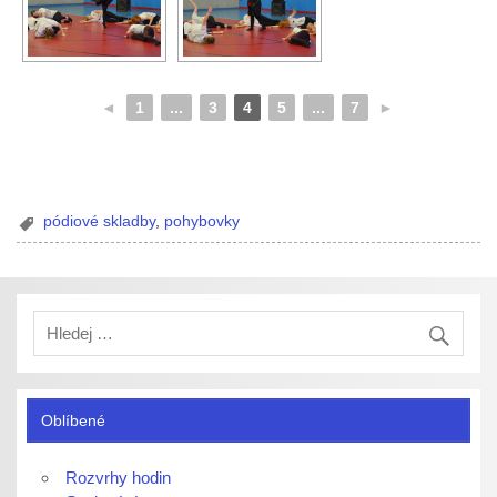
◄
1
...
3
4
5
...
7
►
pódiové skladby
,
pohybovky
Oblíbené
Rozvrhy hodin