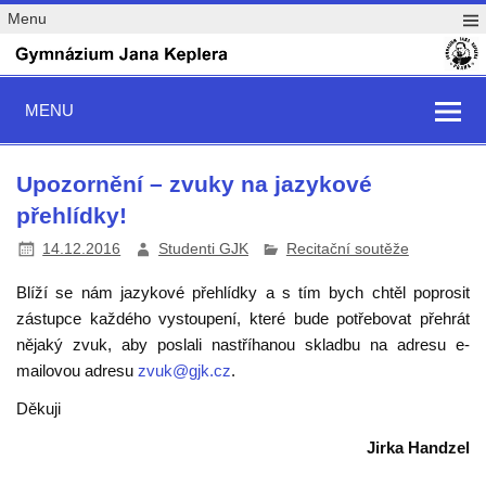
Menu
MENU
Upozornění – zvuky na jazykové
přehlídky!
14.12.2016
Studenti GJK
Recitační soutěže
Blíží se nám jazykové přehlídky a s tím bych chtěl poprosit
zástupce každého vystoupení, které bude potřebovat přehrát
nějaký zvuk, aby poslali nastříhanou skladbu na adresu e-
mailovou adresu
zvuk@gjk.cz
.
Děkuji
Jirka Handzel