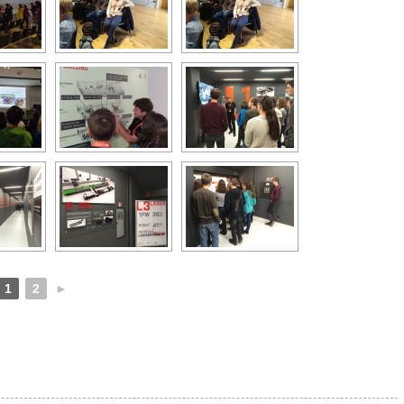
1
2
►