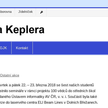
Sborovna
Jídelníček
a GJK
Kontakt
Ostatní akce
vrtek a pátek 22. – 23. března 2018 se šest našich studentů
tnilo semináře v rámci projektu 100 vědců do středních škol
daného Ústavem informatiky AV ČR, v. v. i. Součástí byla také
rze do laservého centra ELI Beam Lines v Dolních Břežanech.