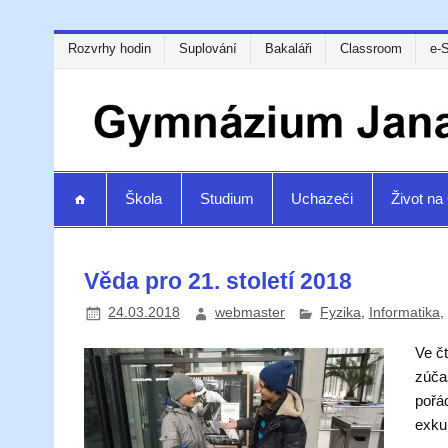
Rozvrhy hodin
Suplování
Bakaláři
Classroom
e-
Škola
Studium
Uchazeči
Život n
Věda pro 21. století 2018
24.03.2018
webmaster
Fyzika
,
Informatika
,
Ve čt
zúčas
pořá
exku