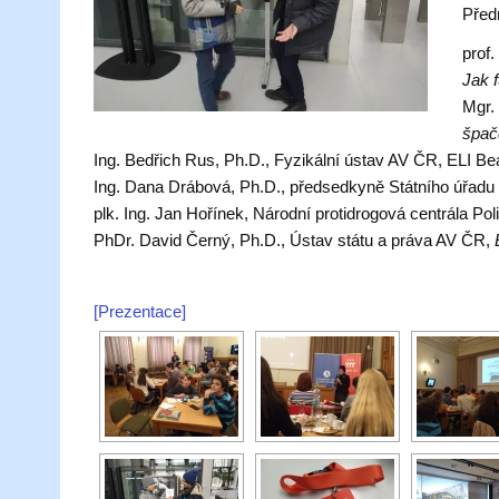
Předn
prof
Jak 
Mgr.
špačc
Ing. Bedřich Rus, Ph.D.,
Fyzikální ústav AV ČR, ELI B
Ing. Dana Drábová, Ph.D.,
předsedkyně Státního úřadu
plk. Ing. Jan Hořínek,
Národní protidrogová centrála Pol
PhDr. David Černý, Ph.D.,
Ústav státu a práva AV ČR,
[Prezentace]