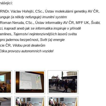
ášející:
. RNDr. Václav Hořejší, CSc.,
Ústav molekulární genetiky AV ČR,
funguje (a někdy nefunguje) imunitní systém
 Roman Neruda, CSc.,
Ústav informatiky AV ČR, MFF UK,
Švábi,
i, kapradí aneb jak se informatika inspiruje v přírodě
eamlines,
Tajemství nejintenzivnějších laserů světa
 pro jadernou bezpečnost,
Svět (a) energie
icie ČR,
Vědou proti dealerům
Etika provozu autonomních vozidel