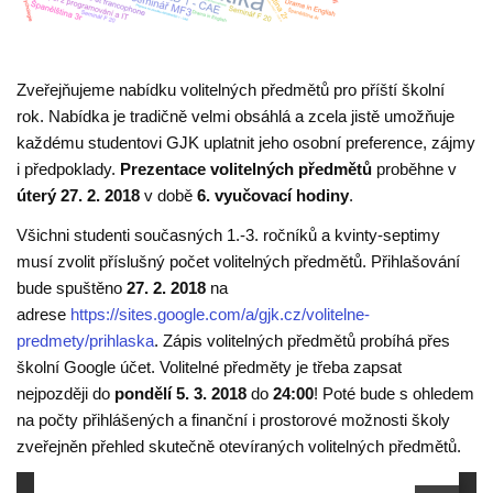
Zveřejňujeme nabídku volitelných předmětů pro příští školní
rok. Nabídka je tradičně velmi obsáhlá a zcela jistě umožňuje
každému studentovi GJK uplatnit jeho osobní preference, zájmy
i předpoklady.
Prezentace volitelných předmětů
proběhne v
úterý 27. 2. 2018
v době
6. vyučovací hodiny
.
Všichni studenti současných 1.-3. ročníků a kvinty-septimy
musí zvolit příslušný počet volitelných předmětů. Přihlašování
bude spuštěno
27. 2. 2018
na
adrese
https://sites.google.com/a/gjk.cz/volitelne-
predmety/prihlaska
. Zápis volitelných předmětů probíhá přes
školní Google účet. Volitelné předměty je třeba zapsat
nejpozději do
pondělí 5. 3. 2018
do
24:00
! Poté bude s ohledem
na počty přihlášených a finanční i prostorové možnosti školy
zveřejněn přehled skutečně otevíraných volitelných předmětů.