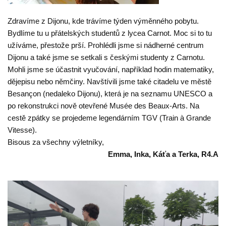
Zdravíme z Dijonu, kde trávíme týden výměnného pobytu.
Bydlíme tu u přátelských studentů z lycea Carnot. Moc si to tu
užíváme, přestože prší. Prohlédli jsme si nádherné centrum
Dijonu a také jsme se setkali s českými studenty z Carnotu.
Mohli jsme se účastnit vyučování, například hodin matematiky,
dějepisu nebo němčiny. Navštívili jsme také citadelu ve městě
Besançon (nedaleko Dijonu), která je na seznamu UNESCO a
po rekonstrukci nově otevřené Musée des Beaux-Arts. Na
cestě zpátky se projedeme legendárním TGV (Train à Grande
Vitesse).
Bisous za všechny výletníky,
Emma, Inka, Káťa a Terka, R4.A