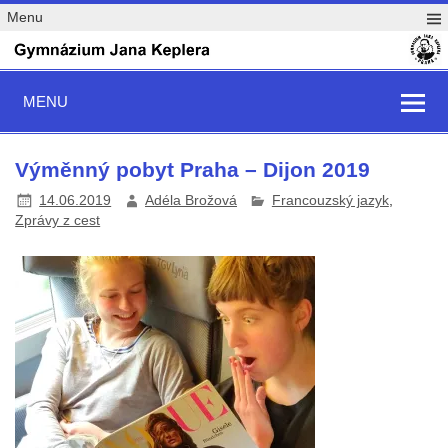
Menu
MENU
Výměnný pobyt Praha – Dijon 2019
14.06.2019
Adéla Brožová
Francouzský jazyk
,
Zprávy z cest