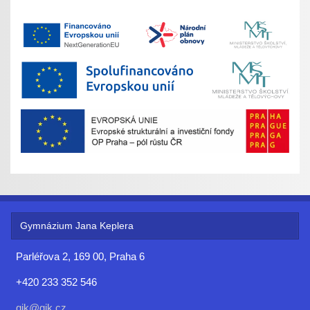
Gymnázium Jana Keplera
Parléřova 2, 169 00, Praha 6
+420 233 352 546
gjk@gjk.cz