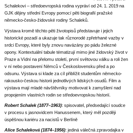
Schalekovi – středoevropská rodina vypráví od 24. 1. 2019 na
GJK dějiny střední Evropy pomocí pěti biografií pražské
německo-česko-židovské rodiny Schaleků.
Výstava kromě těchto pěti životopisů představuje i jejich
historické pozadí a ukazuje tak různorodé zpřetrhané vazby v
srdci Evropy, které byly znovu navázány po pádu železné
opony. Kontextuální tabule tématizují mimo jiné židovský život v
Praze a Vídní na přelomu století, první světovou válku a roli žen
v ní nebo postavení Němců v Československu před a po
odsunu. Výstava si klade za cíl přiblížit studentům německo-
rakousko-českou historii jednotlivých lidských osudů. Film a
výstava mají mladé návštěvníky motivovat k zamyšlení nad
propojením vlastních rodin se středoevropskou historií.
Robert Schalek (1877–1963)
: spisovatel, předsedající soudce
v procesu s jasnovidcem Hanussenem, který měl později
úspěšnou kariéru za nacistů v Berlíně
Alice Schaleková (1874–1956)
: jediná válečná zpravodajka v