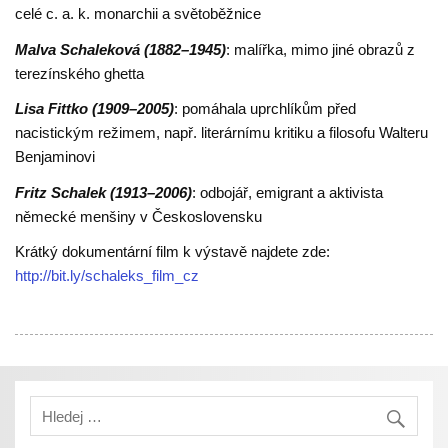
celé c. a. k. monarchii a světoběžnice
Malva Schaleková (1882–1945)
: malířka, mimo jiné obrazů z
terezínského ghetta
Lisa Fittko (1909–2005)
: pomáhala uprchlíkům před
nacistickým režimem, např. literárnímu kritiku a filosofu Walteru
Benjaminovi
Fritz Schalek (1913–2006)
: odbojář, emigrant a aktivista
německé menšiny v Československu
Krátký dokumentární film k výstavě najdete zde:
http://bit.ly/schaleks_film_cz