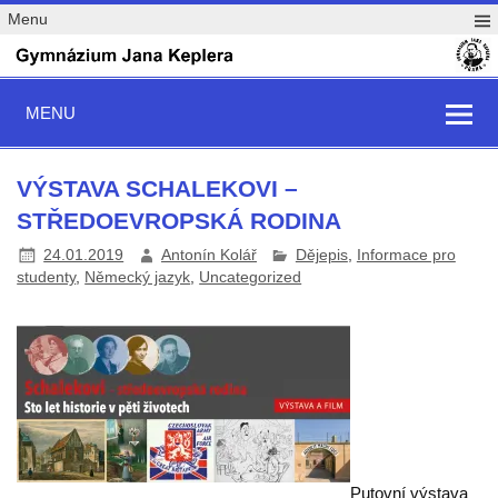
Menu
MENU
VÝSTAVA SCHALEKOVI –
STŘEDOEVROPSKÁ RODINA
24.01.2019
Antonín Kolář
Dějepis
,
Informace pro
studenty
,
Německý jazyk
,
Uncategorized
Putovní výstava