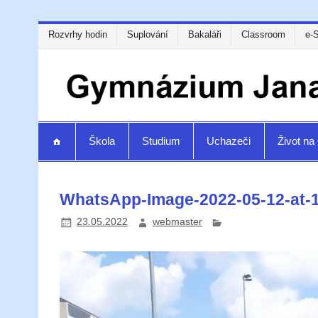
Rozvrhy hodin
Suplování
Bakaláři
Classroom
e-
Škola
Studium
Uchazeči
Život n
WhatsApp-Image-2022-05-12-at-1
23.05.2022
webmaster