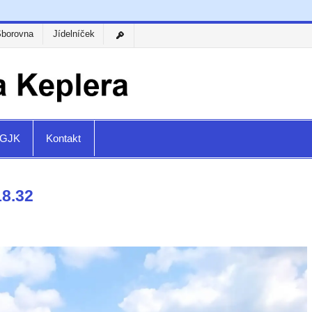
Sborovna
Jídelníček
a GJK
Kontakt
8.32